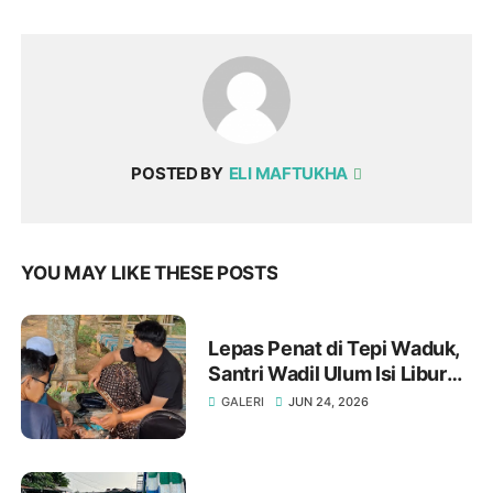
POSTED BY
ELI MAFTUKHA
YOU MAY LIKE THESE POSTS
Lepas Penat di Tepi Waduk,
Santri Wadil Ulum Isi Liburan
Suro dengan Mancing
GALERI
JUN 24, 2026