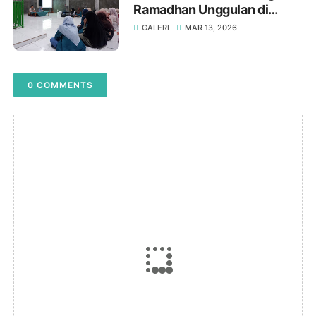
Ramadhan Unggulan di
Ponpes Wadil Ulum
GALERI
MAR 13, 2026
0 COMMENTS