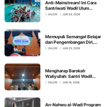
Anti-Mainstream! Ini Cara
Santriwati Wadil Ulum
Mengisi Liburan Suro
GALERI
JUN 24, 2026
dengan Ceria
Memupuk Semangat Belajar
dan Pengembangan Diri,
Santri Wadil Ulum Adakan
GALERI
JUN 23, 2026
Dialog Interaktif
Mengharap Barokah
Waliyullah: Santri Wadil
Ulum Ziarah ke Makam Mbah
GALERI
JUN 18, 2026
Mutamakkin
An-Nahwu al-Wadi Program